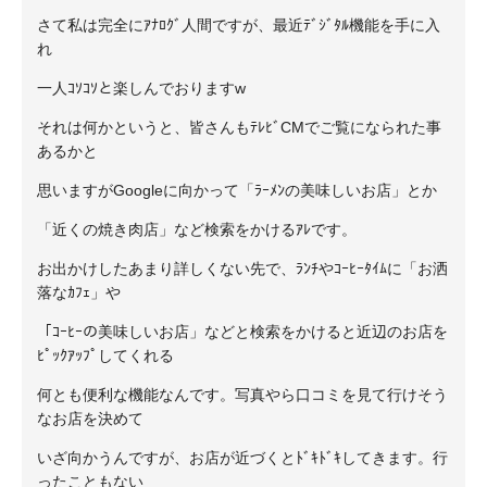
さて私は完全にｱﾅﾛｸﾞ人間ですが、最近ﾃﾞｼﾞﾀﾙ機能を手に入
れ
一人ｺｿｺｿと楽しんでおりますw
それは何かというと、皆さんもﾃﾚﾋﾞCMでご覧になられた事
あるかと
思いますがGoogleに向かって「ﾗｰﾒﾝの美味しいお店」とか
「近くの焼き肉店」など検索をかけるｱﾚです。
お出かけしたあまり詳しくない先で、ﾗﾝﾁやｺｰﾋｰﾀｲﾑに「お洒
落なｶﾌｪ」や
「ｺｰﾋｰの美味しいお店」などと検索をかけると近辺のお店を
ﾋﾟｯｸｱｯﾌﾟしてくれる
何とも便利な機能なんです。写真やら口コミを見て行けそう
なお店を決めて
いざ向かうんですが、お店が近づくとﾄﾞｷﾄﾞｷしてきます。行
ったこともない