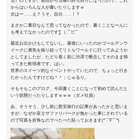
る）のですが、前回から当番の持ち回りになったので、これ
からはいろんな人が書いたりしますｗ
次はー……え？うそ、自分……！？
まさか二番目なんて思ってなかったので、書くことなーんに
も考えてなかったのです∑（;￣□￣
最近お出かけもしてないし、最後にいったのがゴールデンウ
イークに勇気を振り絞ってリトルワールドに行ってみようか
としてましたが、たどり着く前に渋滞で断念してそのまま帰
ってきた軟弱者です。はい。
世界のスイーツ的なイベントやっていたので、ちょっと行き
たかったんですけどね＾＾；じゅるり。
そもそもこのブログ、今回書くことになって初めて読んだと
いう状態だったりしますｗｗｗ（ダメ社員）
あ、そうそう、少し前に慰安旅行の記事があったかと思いま
すが、なぜか富士サファリパークが無かった事にされている
ので写真を折角なのでぺたぺた貼っておきます(*￣∇￣*)