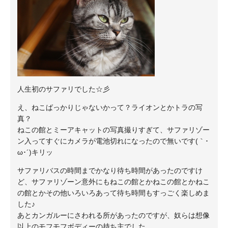
人生初のサファリでした☆彡
え、ねこばっかりじゃないかって？ライオンとかトラの写
真？
ねこの館とミーアキャットの写真撮りすぎて、サファリゾー
ン入ってすぐにカメラが電池切れになったので無いです(｀･
ω･´)キリッ
サファリバスの時間までかなり待ち時間があったのですけ
ど、サファリゾーン意外にもねこの館とかねこの館とかねこ
の館とかその他いろいろあって待ち時間もすっごく楽しめま
した♪
あとカンガルーにさわれる所があったのですが、奴らは想像
以上のモフモフボディーの持ち主でした