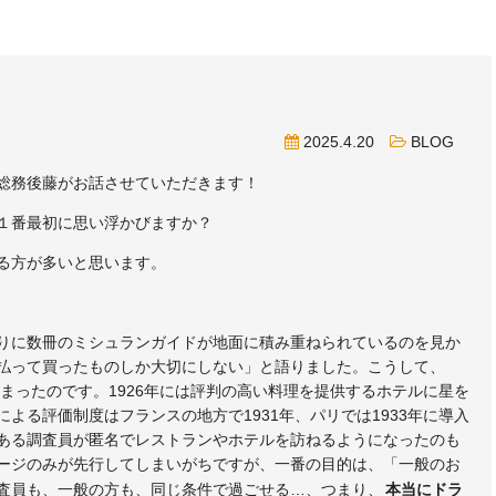
2025.4.20
BLOG
総務後藤がお話させていただきます！
１番最初に思い浮かびますか？
る方が多いと思います。
りに数冊のミシュランガイドが地面に積み重ねられているのを見か
払って買ったものしか大切にしない」と語りました。こうして、
始まったのです。1926年には評判の高い料理を提供するホテルに星を
よる評価制度はフランスの地方で1931年、パリでは1933年に導入
ある調査員が匿名でレストランやホテルを訪ねるようになったのも
ージのみが先行してしまいがちですが、一番の目的は、「一般のお
査員も、一般の方も、同じ条件で過ごせる…、つまり、
本当にドラ