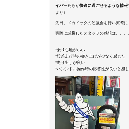
イバーたちが快適に過ごせるような情報
より）
先日、メカドックの勉強会を行い実際に
実際に試乗したスタッフの感想は、、、
*乗り心地がいい
*段差走行時の突き上げが少なく感じた
*走り出しが良い
*ハンンドル操作時の応答性が良いと感