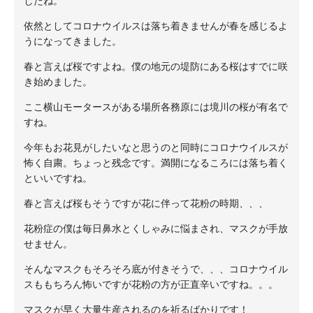
したね。
依然としてコロナウイルスは落ち着きませんが春を感じるよ
うになってきました。
春と言えば桜ですよね。僕の地元の堤防にある桜はすでに咲
き始めました。
ここ横山モータースがある場所各務原には境川の桜が有名で
すね。
今年もお花見がしたいなと思うのと同時にコロナウイルスが
怖く自粛。ちょっと残念です。満開になるころには落ち着く
といいですね。
春と言えば桜もそうですが花に伴って花粉の時期、、、
花粉症の僕は毎日鼻水とくしゃみに悩まされ、マスクが手放
せません。
そんなマスクもそろそろ底が付きそうで、、、コロナウイル
スももちろん怖いですが花粉の方が正直辛いですね。。。
マスクが早く大量生産されるのを祈るばかりです！