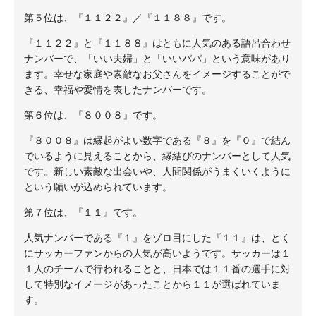
第５位は、『１１２２』／『１１８８』です。
『１１２２』と『１１８８』はともに人気のある語呂合わせ
ナンバーで、「いい夫婦」と「いいパパ」という意味があり
ます。幸せな家庭や素敵なお父さんをイメージすることがで
きる、幸福や愛情を表したナンバーです。
第６位は、『８００８』です。
『８００８』は縁起がよい数字である『８』を『０』で結ん
でいるように見えることから、縁結びのナンバーとして人気
です。新しい素敵な出会いや、人間関係がうまくいくように
という願いが込められています。
第７位は、『１１』です。
人気ナンバーである『１』をゾロ目にした『１１』は、とく
にサッカーファンからの人気が高いようです。サッカーは１
１人のチームで行われることと、日本では１１番の選手に対
して特別なイメージがあったことから１１が選ばれていま
す。