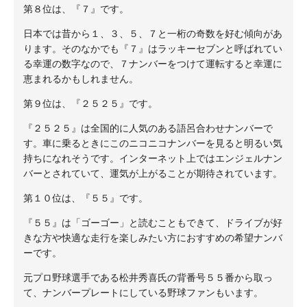
第８位は、『７』です。
日本では昔から１、３、５、７と一桁の奇数を好む傾向があ
ります。そのなかでも『７』はラッキーセブンと呼ばれてい
る幸運の数字なので、７ナンバーをつけて運転すると幸運に
恵まれるかもしれません。
第９位は、『２５２５』です。
『２５２５』は全国的に人気のある語呂合わせナンバーで
す。車に乗るときにこのニコニコナンバーを見ると明るい気
持ちになれそうです。インターネット上ではエンジェルナン
バーとされていて、運気が上がることが期待されています。
第１０位は、『５５』です。
『５５』は「ゴーゴー」と読むこともできて、ドライブが好
きな方や快適な走行を楽しみたい方におすすめの希望ナンバ
ーです。
元プロ野球選手である松井秀喜氏の背番号５５番から取っ
て、ナンバープレートにしている野球ファンもいます。