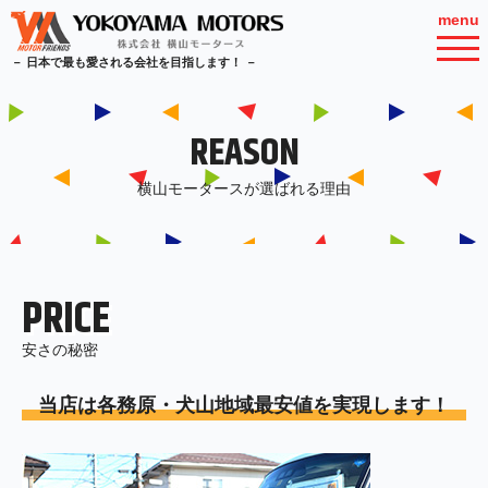
menu
－ 日本で最も愛される会社を目指します！ －
REASON
横山モータースが選ばれる理由
PRICE
安さの秘密
当店は各務原・犬山地域最安値を実現します！