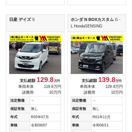
日産 デイズ
ホンダ N BOXカスタム
S
G・
L HondaSENSING
129.8
139.8
支払総額
支払総額
万円
万円
車両本体
119.8万円
車両本体
129.8万円
諸費用
10万円
諸費用
10万円
法定整備
－
法定整備
－
保証有無
無し
保証有無
無し
年式
R05年07月
年式
R01年11月
車検
令和08/07
車検
令和06/11