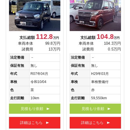
112.8
104.8
支払総額
支払総額
万円
万円
車両本体
99.8万円
車両本体
104.3万円
諸費用
13万円
諸費用
0.5万円
法定整備
－
法定整備
－
保証有無
無し
保証有無
無し
年式
R07年04月
年式
H29年03月
車検
令和10/04
車検
車検整備付
色
茶
色
赤
走行距離
10km
走行距離
59,550km
見積もり依頼
見積もり依頼
詳細はこちら
詳細はこちら