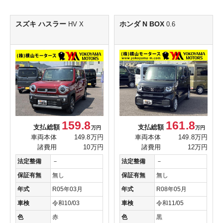
スズキ ハスラー
ホンダ N BOX
HV X
0.6
159.8
161.8
支払総額
支払総額
万円
万円
車両本体
149.8万円
車両本体
149.8万円
諸費用
10万円
諸費用
12万円
法定整備
－
法定整備
－
保証有無
無し
保証有無
無し
年式
R05年03月
年式
R08年05月
車検
令和10/03
車検
令和11/05
色
赤
色
黒