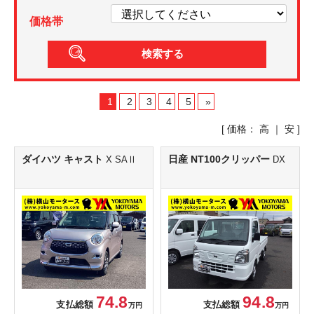
価格帯
1
2
3
4
5
»
[ 価格：
高
｜
安
]
ダイハツ キャスト
日産 NT100クリッパー
X SAⅡ
DX
74.8
94.8
支払総額
支払総額
万円
万円