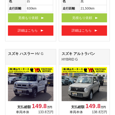
色
白
色
黒
走行距離
630km
走行距離
21,500km
見積もり依頼
見積もり依頼
詳細はこちら
詳細はこちら
スズキ ハスラー
スズキ アルトラパン
HV G
HYBRID G
149.8
149.8
支払総額
支払総額
万円
万円
車両本体
133.8万円
車両本体
138.8万円