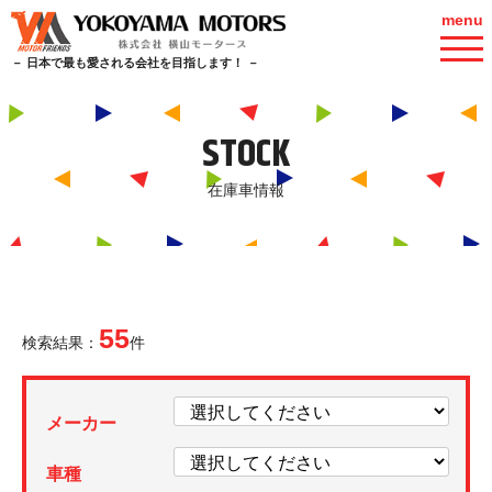
menu
－ 日本で最も愛される会社を目指します！ －
STOCK
在庫車情報
55
検索結果：
件
メーカー
車種