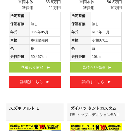
車両本体
63.8万円
車両本体
84.8万円
諸費用
11万円
諸費用
10万円
法定整備
－
法定整備
－
保証有無
無し
保証有無
無し
年式
H29年05月
年式
R05年11月
車検
車検整備付
車検
令和07/11
色
桃
色
白
走行距離
50,467km
走行距離
10km
見積もり依頼
見積もり依頼
詳細はこちら
詳細はこちら
スズキ アルト
ダイハツ タントカスタム
Ｌ
RS トップエディションSAⅢ