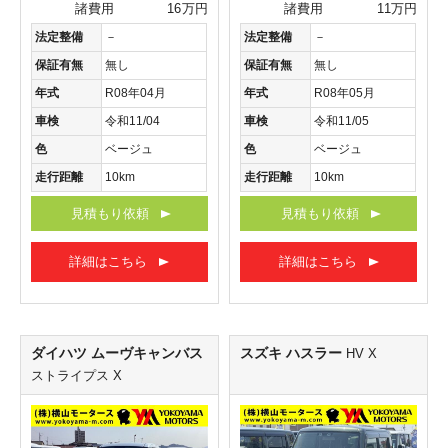
諸費用
16万円
諸費用
11万円
法定整備
－
法定整備
－
保証有無
無し
保証有無
無し
年式
R08年04月
年式
R08年05月
車検
令和11/04
車検
令和11/05
色
ベージュ
色
ベージュ
走行距離
10km
走行距離
10km
見積もり依頼
見積もり依頼
詳細はこちら
詳細はこちら
ダイハツ ムーヴキャンバス
スズキ ハスラー
HV X
ストライプス X