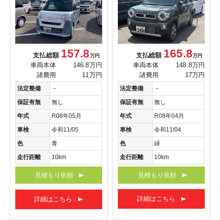
165.8
157.8
支払総額
支払総額
万円
万円
車両本体
148.8万円
車両本体
146.8万円
諸費用
17万円
諸費用
11万円
法定整備
－
法定整備
－
保証有無
無し
保証有無
無し
年式
R08年04月
年式
R08年05月
車検
令和11/04
車検
令和11/05
色
緑
色
青
走行距離
10km
走行距離
10km
見積もり依頼
見積もり依頼
詳細はこちら
詳細はこちら