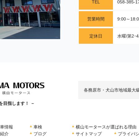
TEL
058-385-1
営業時間
9:00～18:
定休日
水曜/第2･
各務原市・犬山市地域最大
を目指します！ －
車情報
車検
横山モータースが選ばれる理由
紹介
ブログ
サイトマップ
プライバ