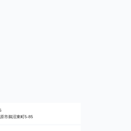
6
原市鵜沼東町5-85