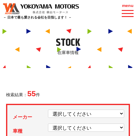
menu
－ 日本で最も愛される会社を目指します！ －
STOCK
在庫車情報
55
検索結果：
件
メーカー
車種