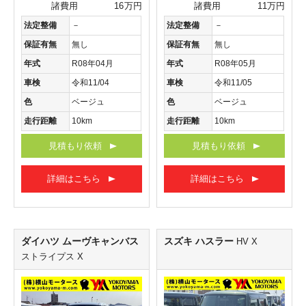
諸費用
16万円
諸費用
11万円
法定整備
－
法定整備
－
保証有無
無し
保証有無
無し
年式
R08年04月
年式
R08年05月
車検
令和11/04
車検
令和11/05
色
ベージュ
色
ベージュ
走行距離
10km
走行距離
10km
見積もり依頼
見積もり依頼
詳細はこちら
詳細はこちら
ダイハツ ムーヴキャンバス
スズキ ハスラー
HV X
ストライプス X