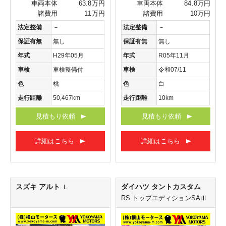
車両本体
63.8万円
車両本体
84.8万円
諸費用
11万円
諸費用
10万円
法定整備
－
法定整備
－
保証有無
無し
保証有無
無し
年式
H29年05月
年式
R05年11月
車検
車検整備付
車検
令和07/11
色
桃
色
白
走行距離
50,467km
走行距離
10km
見積もり依頼
見積もり依頼
詳細はこちら
詳細はこちら
スズキ アルト
ダイハツ タントカスタム
Ｌ
RS トップエディションSAⅢ