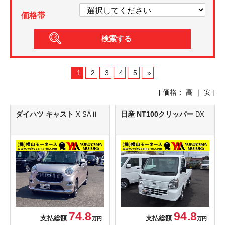
価格帯
1
2
3
4
5
»
[ 価格：
高
｜
安
]
ダイハツ キャスト
日産 NT100クリッパー
X SAⅡ
DX
74.8
94.8
支払総額
支払総額
万円
万円