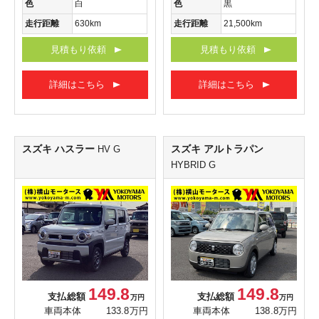
色
白
色
黒
走行距離
630km
走行距離
21,500km
見積もり依頼
見積もり依頼
詳細はこちら
詳細はこちら
スズキ ハスラー
スズキ アルトラパン
HV G
HYBRID G
149.8
149.8
支払総額
支払総額
万円
万円
車両本体
133.8万円
車両本体
138.8万円