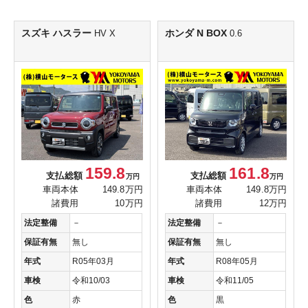
スズキ ハスラー
ホンダ N BOX
HV X
0.6
159.8
161.8
支払総額
支払総額
万円
万円
車両本体
149.8万円
車両本体
149.8万円
諸費用
10万円
諸費用
12万円
法定整備
－
法定整備
－
保証有無
無し
保証有無
無し
年式
R05年03月
年式
R08年05月
車検
令和10/03
車検
令和11/05
色
赤
色
黒