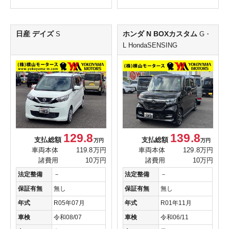
日産 デイズ
ホンダ N BOXカスタム
S
G・
L HondaSENSING
129.8
139.8
支払総額
支払総額
万円
万円
車両本体
119.8万円
車両本体
129.8万円
諸費用
10万円
諸費用
10万円
法定整備
－
法定整備
－
保証有無
無し
保証有無
無し
年式
R05年07月
年式
R01年11月
車検
令和08/07
車検
令和06/11