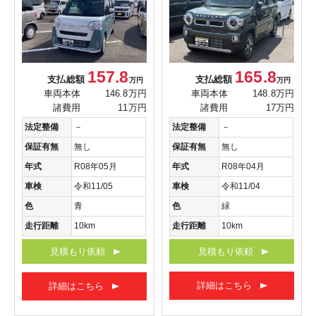
165.8
157.8
支払総額
支払総額
万円
万円
車両本体
148.8万円
車両本体
146.8万円
諸費用
17万円
諸費用
11万円
法定整備
－
法定整備
－
保証有無
無し
保証有無
無し
年式
R08年04月
年式
R08年05月
車検
令和11/04
車検
令和11/05
色
緑
色
青
走行距離
10km
走行距離
10km
見積もり依頼
見積もり依頼
詳細はこちら
詳細はこちら