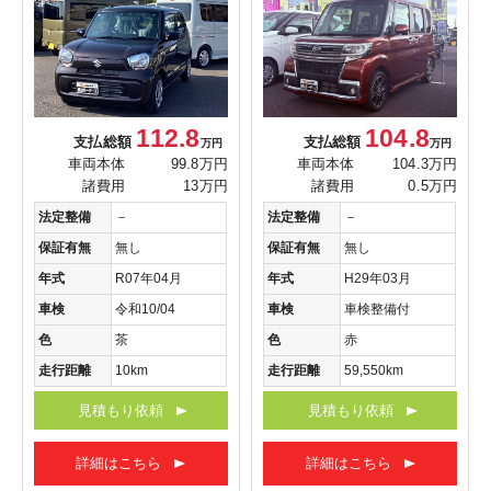
112.8
104.8
支払総額
支払総額
万円
万円
車両本体
99.8万円
車両本体
104.3万円
諸費用
13万円
諸費用
0.5万円
法定整備
－
法定整備
－
保証有無
無し
保証有無
無し
年式
R07年04月
年式
H29年03月
車検
令和10/04
車検
車検整備付
色
茶
色
赤
走行距離
10km
走行距離
59,550km
見積もり依頼
見積もり依頼
詳細はこちら
詳細はこちら