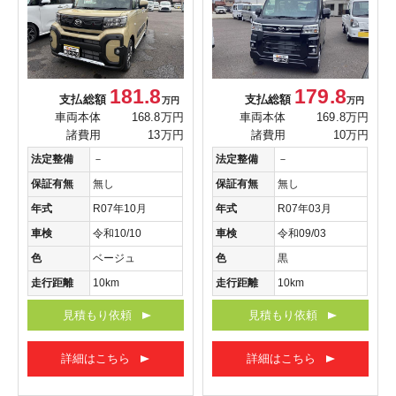
181.8
179.8
支払総額
支払総額
万円
万円
車両本体
168.8万円
車両本体
169.8万円
諸費用
13万円
諸費用
10万円
法定整備
－
法定整備
－
保証有無
無し
保証有無
無し
年式
R07年10月
年式
R07年03月
車検
令和10/10
車検
令和09/03
色
ベージュ
色
黒
走行距離
10km
走行距離
10km
見積もり依頼
見積もり依頼
詳細はこちら
詳細はこちら