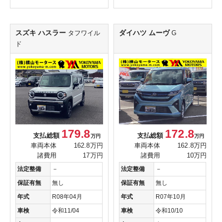
スズキ ハスラー
ダイハツ ムーヴ
タフワイル
G
ド
179.8
172.8
支払総額
支払総額
万円
万円
車両本体
162.8万円
車両本体
162.8万円
諸費用
17万円
諸費用
10万円
法定整備
－
法定整備
－
保証有無
無し
保証有無
無し
年式
R08年04月
年式
R07年10月
車検
令和11/04
車検
令和10/10