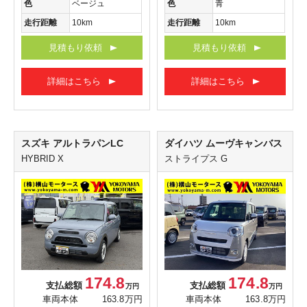
色
ベージュ
色
青
走行距離
10km
走行距離
10km
見積もり依頼
見積もり依頼
詳細はこちら
詳細はこちら
スズキ アルトラパンLC
ダイハツ ムーヴキャンバス
HYBRID X
ストライプス G
174.8
174.8
支払総額
支払総額
万円
万円
車両本体
163.8万円
車両本体
163.8万円