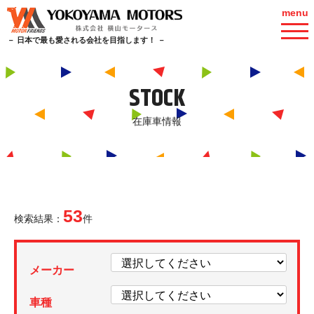
menu
－ 日本で最も愛される会社を目指します！ －
STOCK
在庫車情報
53
検索結果：
件
メーカー
車種