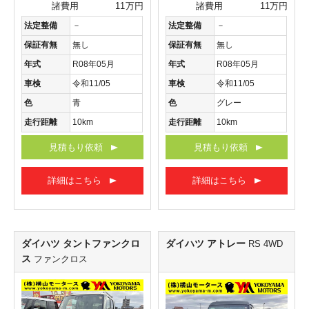
諸費用
11万円
諸費用
11万円
法定整備
－
法定整備
－
保証有無
無し
保証有無
無し
年式
R08年05月
年式
R08年05月
車検
令和11/05
車検
令和11/05
色
青
色
グレー
走行距離
10km
走行距離
10km
見積もり依頼
見積もり依頼
詳細はこちら
詳細はこちら
ダイハツ タントファンクロ
ダイハツ アトレー
RS 4WD
ス
ファンクロス