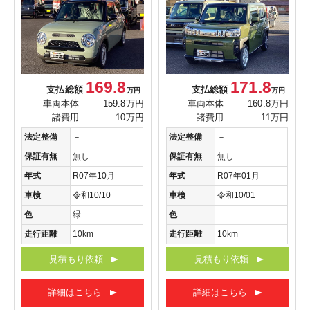
169.8
171.8
支払総額
支払総額
万円
万円
車両本体
159.8万円
車両本体
160.8万円
諸費用
10万円
諸費用
11万円
法定整備
－
法定整備
－
保証有無
無し
保証有無
無し
年式
R07年10月
年式
R07年01月
車検
令和10/10
車検
令和10/01
色
緑
色
－
走行距離
10km
走行距離
10km
見積もり依頼
見積もり依頼
詳細はこちら
詳細はこちら