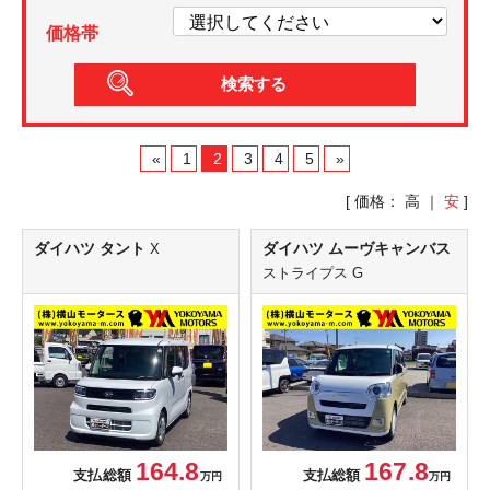
価格帯
«
1
2
3
4
5
»
[ 価格：
高
｜
安
]
ダイハツ タント
ダイハツ ムーヴキャンバス
X
ストライプス G
164.8
167.8
支払総額
支払総額
万円
万円