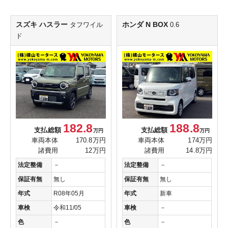
スズキ ハスラー
ホンダ N BOX
タフワイル
0.6
ド
182.8
188.8
支払総額
支払総額
万円
万円
車両本体
170.8万円
車両本体
174万円
諸費用
12万円
諸費用
14.8万円
法定整備
－
法定整備
－
保証有無
無し
保証有無
無し
年式
R08年05月
年式
新車
車検
令和11/05
車検
－
色
－
色
－