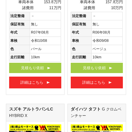
車両本体
153.8万円
車両本体
157.8万円
諸費用
11万円
諸費用
10万円
法定整備
－
法定整備
－
保証有無
無し
保証有無
無し
年式
R07年08月
年式
R06年08月
車検
令和10/08
車検
令和09/08
色
パール
色
ベージュ
走行距離
10km
走行距離
10km
見積もり依頼
見積もり依頼
詳細はこちら
詳細はこちら
スズキ アルトラパンLC
ダイハツ タフト
G クロムベ
HYBRID X
ンチャー