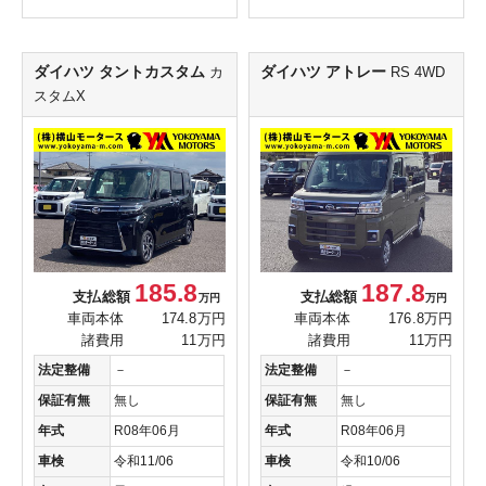
ダイハツ タントカスタム
ダイハツ アトレー
カ
RS 4WD
スタムX
185.8
187.8
支払総額
支払総額
万円
万円
車両本体
174.8万円
車両本体
176.8万円
諸費用
11万円
諸費用
11万円
法定整備
－
法定整備
－
保証有無
無し
保証有無
無し
年式
R08年06月
年式
R08年06月
車検
令和11/06
車検
令和10/06