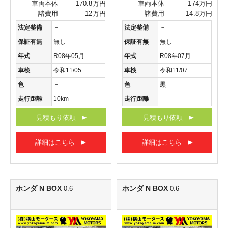
車両本体
170.8万円
車両本体
174万円
諸費用
12万円
諸費用
14.8万円
法定整備
－
法定整備
－
保証有無
無し
保証有無
無し
年式
R08年05月
年式
R08年07月
車検
令和11/05
車検
令和11/07
色
－
色
黒
走行距離
10km
走行距離
－
見積もり依頼
見積もり依頼
詳細はこちら
詳細はこちら
ホンダ N BOX
ホンダ N BOX
0.6
0.6