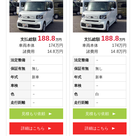
188.8
188.8
支払総額
支払総額
万円
万円
車両本体
174万円
車両本体
174万円
諸費用
14.8万円
諸費用
14.8万円
法定整備
－
法定整備
－
保証有無
無し
保証有無
無し
年式
新車
年式
新車
車検
－
車検
－
色
－
色
白
走行距離
－
走行距離
－
見積もり依頼
見積もり依頼
詳細はこちら
詳細はこちら