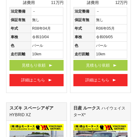
諸費用
11万円
諸費用
12万円
法定整備
－
法定整備
－
保証有無
無し
保証有無
無し
年式
R08年04月
年式
R06年05月
車検
令和10/04
車検
令和09/05
色
パール
色
パール
走行距離
10km
走行距離
10km
見積もり依頼
見積もり依頼
詳細はこちら
詳細はこちら
スズキ スペーシアギア
日産 ルークス
ハイウェイス
HYBRID XZ
ターX*