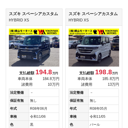
スズキ スペーシアカスタム
スズキ スペーシアカスタム
HYBRID XS
HYBRID XS
194.8
198.8
支払総額
支払総額
万円
万円
車両本体
184.8万円
車両本体
185.8万円
諸費用
10万円
諸費用
13万円
法定整備
－
法定整備
－
保証有無
無し
保証有無
無し
年式
R08年06月
年式
R08年05月
車検
令和11/06
車検
令和11/05
色
黒
色
パール