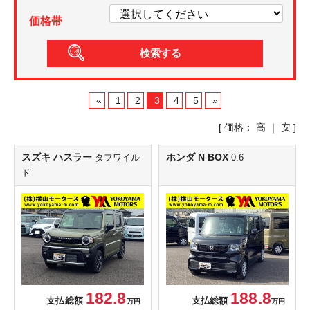
価格帯
«
1
2
3
4
5
»
[ 価格：
高
｜
安
]
スズキ ハスラー
ホンダ N BOX
タフワイル
0.6
ド
182.8
188.8
支払総額
支払総額
万円
万円