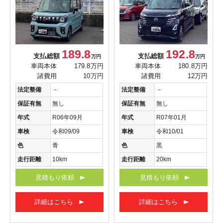
189.8
192.8
支払総額
支払総額
万円
万円
車両本体
179.8万円
車両本体
180.8万円
諸費用
10万円
諸費用
12万円
法定整備
－
法定整備
－
保証有無
無し
保証有無
無し
年式
R06年09月
年式
R07年01月
車検
令和09/09
車検
令和10/01
色
青
色
黒
走行距離
10km
走行距離
20km
見積もり依頼
見積もり依頼
詳細はこちら
詳細はこちら