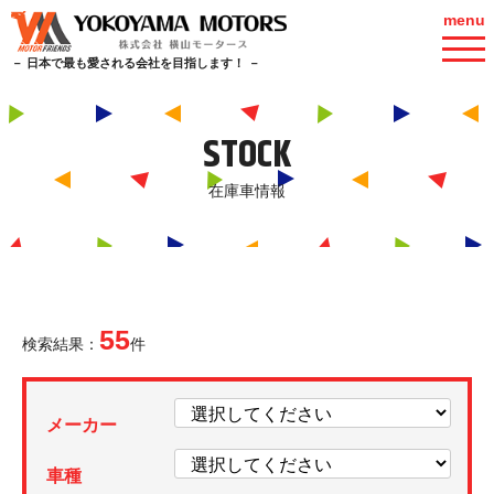
menu
－ 日本で最も愛される会社を目指します！ －
STOCK
在庫車情報
55
検索結果：
件
メーカー
車種