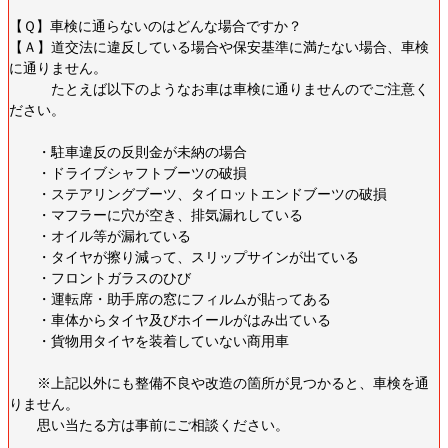
【Ｑ】車検に通らないのはどんな場合ですか？
【Ａ】道交法に違反している場合や保安基準に満たない場合、車検
に通りません。
たとえば以下のようなお車は車検に通りませんのでご注意く
ださい。
・駐車違反の反則金が未納の場合
・ドライブシャフトブーツの破損
・ステアリングブーツ、タイロットエンドブーツの破損
・マフラーに穴が空き、排気漏れしている
・オイル等が漏れている
・タイヤが擦り減って、スリップサインが出ている
・フロントガラスのひび
・運転席・助手席の窓にフィルムが貼ってある
・車体からタイヤ及びホイールがはみ出ている
・貨物用タイヤを装着していない商用車
※上記以外にも整備不良や改造の箇所が見つかると、車検を通
りません。
思い当たる方は事前にご相談ください。