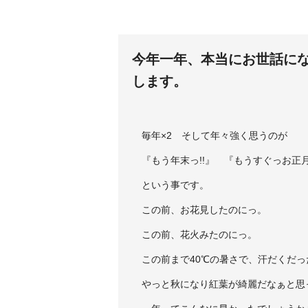
今年一年、本当にお世話に
します。
毎年×2 そして年々強く思うのが
『もう年末っ!!』 『もうすぐっお正月
という事です。
この前、お花見
したのにっ。
この前、花火
みたのにっ。
この前まで40℃の暑さで、汗だく
だっ
やっと秋になり紅葉
が綺麗だなぁと思