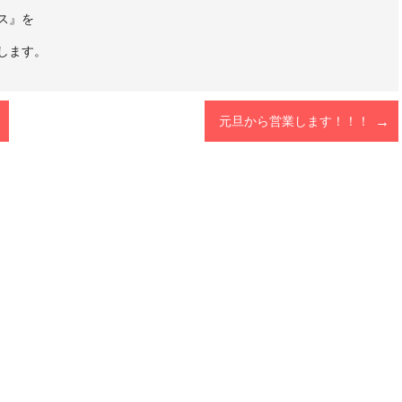
ス』を
します。
元旦から営業します！！！