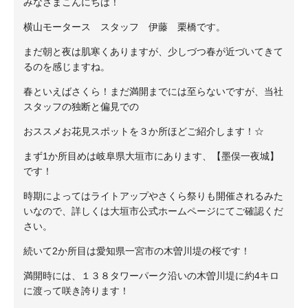
みなさまこんにちは！
横山モータース スタッフ 伊藤 栗橋です。
まだ朝と夜は肌寒くありますが、少しづつ春が近づいてきて
るのを感じますね。
春といえばさくら！まだ満開までには至らないですが、当社
スタッフの独断と偏見での
おススメお花見スポットを３か所ほどご紹介します！☆
まず1か所目めは岐阜県大垣市にあります、【墨俣一夜城】
です！
時期によってはライトアップやさくら祭りも開催されるみた
いなので、詳しくは大垣市公式ホームページにてご確認くだ
さい。
続いて2か所目は愛知県一宮市の木曽川堤の桜です！
満開時には、１３８タワーパーク沿いの木曽川堤に約4キロ
に渡って咲き誇ります！